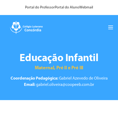
Portal do Professor
Portal do Aluno
Webmail
Educação Infantil
Maternal, Pré II e Pré III
Coordenação Pedagógica:
Gabriel Azevedo de Oliveira
Email:
gabriel.oliveira@coopeeb.com.br