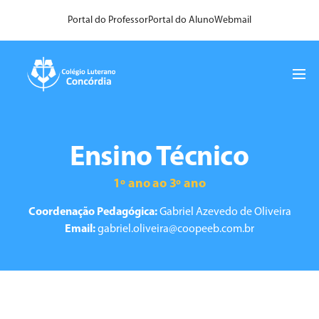
Portal do Professor
Portal do Aluno
Webmail
Ensino Técnico
1º ano ao 3º ano
Coordenação Pedagógica:
Gabriel Azevedo de Oliveira
Email:
gabriel.oliveira@coopeeb.com.br